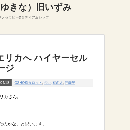
那(ゆきな）旧いずみ
プノセラピー&ミディアムシップ
エリカへ ハイヤーセル
ージ
04/18
OSHO禅タロット
,
占い
,
有名人
,
芸能界
エリカさん。
たのかな、と思います。