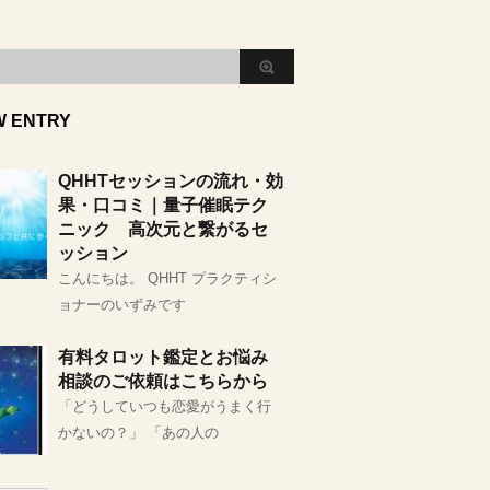
W ENTRY
QHHTセッションの流れ・効
果・口コミ｜量子催眠テク
ニック 高次元と繋がるセ
ッション
こんにちは。 QHHT プラクティシ
ョナーのいずみです
有料タロット鑑定とお悩み
相談のご依頼はこちらから
「どうしていつも恋愛がうまく行
かないの？」 「あの人の