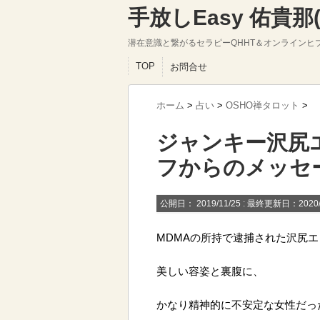
手放しEasy 佑貴
潜在意識と繋がるセラピーQHHT＆オンラインヒ
TOP
お問合せ
ホーム
>
占い
>
OSHO禅タロット
>
ジャンキー沢尻
フからのメッセ
公開日：
2019/11/25
: 最終更新日：2020/
MDMAの所持で逮捕された沢尻
美しい容姿と裏腹に、
かなり精神的に不安定な女性だっ