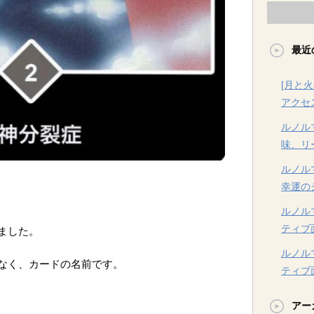
最近
[月と
アクセ
ルノル
味、リ
ルノル
幸運の
ルノル
ティブ
ました。
ルノル
なく、カードの名前です。
ティブ
アー