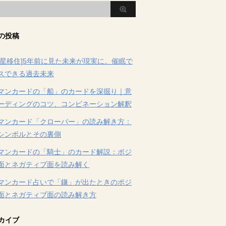
の投稿
火星移住]5年前に見た未来が現実に。催眠で
スできる過去未来
マンカードの「船」のカードを深掘り｜意
ーディングのコツ、コンビネーション解釈
マンカード「クローバー」の読み解き方：
シンボルとその裏側
マンカードの「騎士」のカード解説：ポジ
面とネガティブ面を読み解く
マンカード占いで「鎌」が出たときのポジ
面とネガティブ面の読み解き方
カイブ