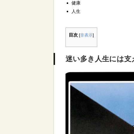
健康
人生
目次
[
非表示
]
迷い多き人生には支