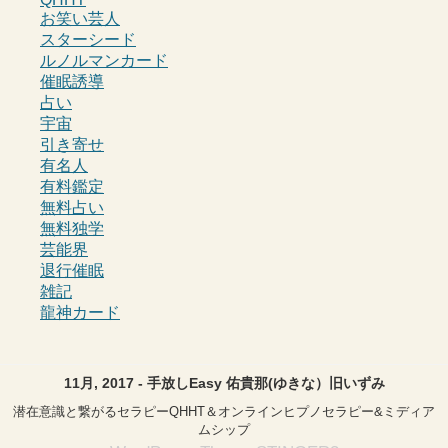
お笑い芸人
スターシード
ルノルマンカード
催眠誘導
占い
宇宙
引き寄せ
有名人
有料鑑定
無料占い
無料独学
芸能界
退行催眠
雑記
龍神カード
11月, 2017 - 手放しEasy 佑貴那(ゆきな）旧いずみ
潜在意識と繋がるセラピーQHHT＆オンラインヒプノセラピー&ミディア
ムシップ