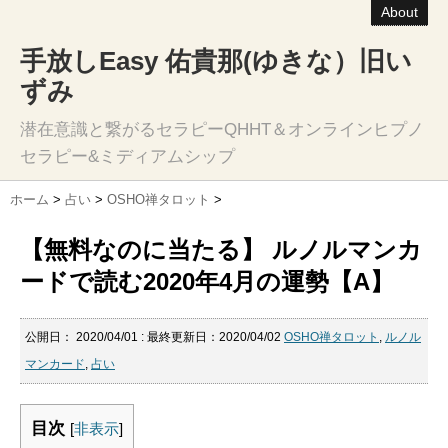
About
手放しEasy 佑貴那(ゆきな）旧い
ずみ
潜在意識と繋がるセラピーQHHT＆オンラインヒプノ
セラピー&ミディアムシップ
ホーム
>
占い
>
OSHO禅タロット
>
【無料なのに当たる】 ルノルマンカ
ードで読む2020年4月の運勢【A】
公開日：
2020/04/01
: 最終更新日：2020/04/02
OSHO禅タロット
,
ルノル
マンカード
,
占い
目次
[
非表示
]