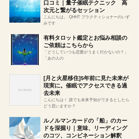
口コミ｜量子催眠テクニック 高
次元と繋がるセッション
こんにちは。 QHHT プラクティショナーのいず
みです
有料タロット鑑定とお悩み相談の
ご依頼はこちらから
「どうしていつも恋愛がうまく行かないの？」
「あの人の
[月と火星移住]5年前に見た未来が
現実に。催眠でアクセスできる過
去未来
こんにちは！ 誰でも未来予知ができるとしたら
どう思いますか？
ルノルマンカードの「船」のカー
ドを深掘り｜意味、リーディング
のコツ、コンビネーション解釈