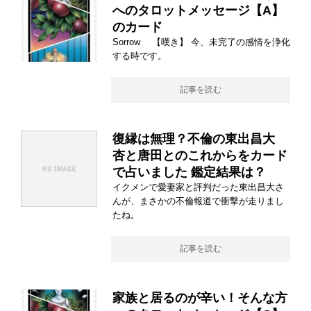
へのタロットメッセージ【A】
のカード
Sorrow 【嘆き】 今、未完了の感情を浄化
する時です。
記事を読む
復縁は無理？不倫の東出昌大
杏と唐田とのこれからをカード
で占いました 鑑定結果は？
イクメンで愛妻家と評判だった東出昌大さ
んが、まさかの不倫報道で衝撃が走りまし
たね。
記事を読む
家族と居るのが辛い！そんな方