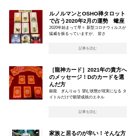
ルノルマンとOSHO禅タロット
で占う2020年2月の運勢 蠍座
2020年始まって早々 新型コロナウィルスが
猛威を振るっていますが、 皆さ
記事を読む
［龍神カード］2021年の貴方へ
のメッセージ！Dのカードを選
んだ方
銀龍 ぎんりゅう 望む状態が現実になる タ
イトルだけで願望成就のエネル
記事を読む
家族と居るのが辛い！そんな方