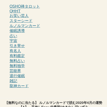
OSHO禅タロット
QHHT
お笑い芸人
スターシード
ルノルマンカード
催眠誘導
占い
宇宙
引き寄せ
有名人
有料鑑定
無料占い
無料独学
芸能界
退行催眠
雑記
龍神カード
【無料なのに当たる】 ルノルマンカードで読む2020年4月の運勢
【A】 - 手放しEasy 佑貴那(ゆきな）旧いずみ