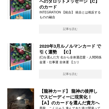
へのタロットメッセージ【C】
のカード
INTEGRATION 【統合】 統合とは相反する
ものの融合
記事を読む
2020年3月ルノルマンカード で
引く運勢 【C】
(C)を選んだ方 右から全体運恋愛・人間関係
金運・仕事運 全体運 【ユリ
記事を読む
【龍神カード】 龍神の後押し
でスピーディーに現実化！
【A】のカードを選んだ貴方へ
黒龍 こくりゅう 進んできた道は間違って