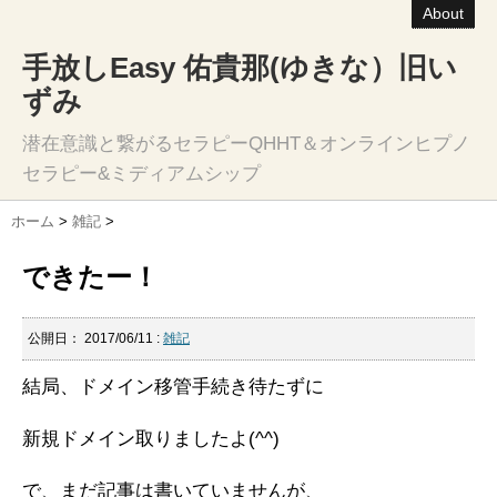
About
手放しEasy 佑貴那(ゆきな）旧い
ずみ
潜在意識と繋がるセラピーQHHT＆オンラインヒプノ
セラピー&ミディアムシップ
ホーム
>
雑記
>
できたー！
公開日：
2017/06/11
:
雑記
結局、ドメイン移管手続き待たずに
新規ドメイン取りましたよ(^^)
で、まだ記事は書いていませんが、