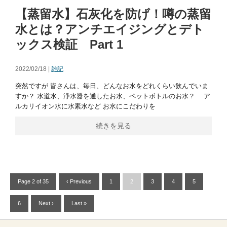
【蒸留水】石灰化を防げ！噂の蒸留
水とは？アンチエイジングとデト
ックス検証 Part 1
2022/02/18 |
雑記
突然ですが 皆さんは、毎日、どんなお水をどれくらい飲んでいま
すか？ 水道水、浄水器を通したお水、ペットボトルのお水？ ア
ルカリイオン水に水素水など お水にこだわりを
続きを見る
Page 2 of 35
‹ Previous
1
2
3
4
5
6
Next ›
Last »