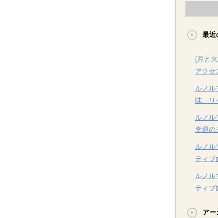
最近
[月と
アクセ
ルノル
味、リ
ルノル
幸運の
ルノル
ティブ
ルノル
ティブ
アー