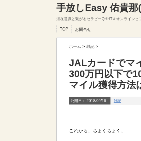
手放しEasy 佑貴
潜在意識と繋がるセラピーQHHT＆オンラインヒ
TOP
お問合せ
ホーム
>
雑記
>
JALカードで
300万円以下で
マイル獲得方法
公開日：
2018/09/16
:
雑記
これから、ちょくちょく、