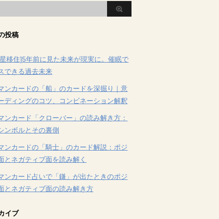
の投稿
火星移住]5年前に見た未来が現実に。催眠で
スできる過去未来
マンカードの「船」のカードを深掘り｜意
ーディングのコツ、コンビネーション解釈
マンカード「クローバー」の読み解き方：
シンボルとその裏側
マンカードの「騎士」のカード解説：ポジ
面とネガティブ面を読み解く
マンカード占いで「鎌」が出たときのポジ
面とネガティブ面の読み解き方
カイブ