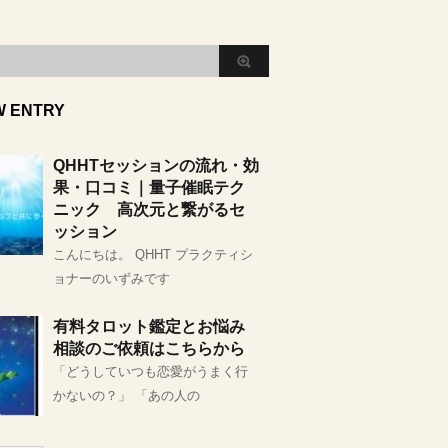
W ENTRY
QHHTセッションの流れ・効
果・口コミ｜量子催眠テク
ニック 高次元と繋がるセ
ッション
こんにちは。 QHHT プラクティシ
ョナーのいずみです
有料タロット鑑定とお悩み
相談のご依頼はこちらから
「どうしていつも恋愛がうまく行
かないの？」 「あの人の