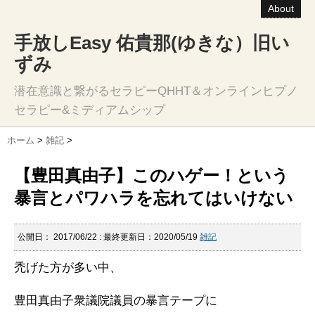
About
手放しEasy 佑貴那(ゆきな）旧い
ずみ
潜在意識と繋がるセラピーQHHT＆オンラインヒプノ
セラピー&ミディアムシップ
ホーム
>
雑記
>
【豊田真由子】このハゲー！という
暴言とパワハラを忘れてはいけない
公開日：
2017/06/22
: 最終更新日：2020/05/19
雑記
禿げた方が多い中、
豊田真由子衆議院議員の暴言テープに