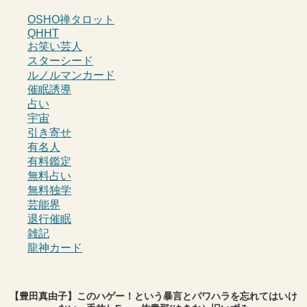
OSHO禅タロット
QHHT
お笑い芸人
スターシード
ルノルマンカード
催眠誘導
占い
宇宙
引き寄せ
有名人
有料鑑定
無料占い
無料独学
芸能界
退行催眠
雑記
龍神カード
【豊田真由子】このハゲー！という暴言とパワハラを忘れてはいけ