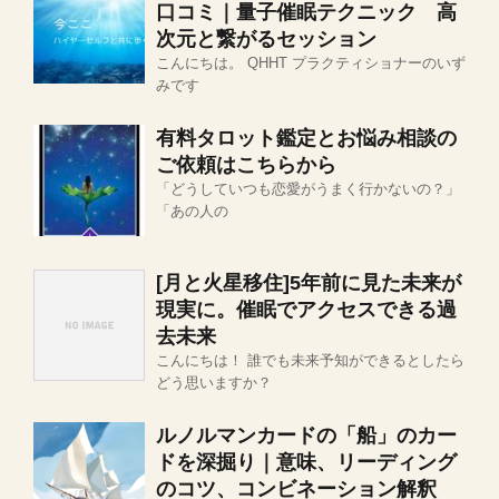
口コミ｜量子催眠テクニック 高
次元と繋がるセッション
こんにちは。 QHHT プラクティショナーのいず
みです
有料タロット鑑定とお悩み相談の
ご依頼はこちらから
「どうしていつも恋愛がうまく行かないの？」
「あの人の
[月と火星移住]5年前に見た未来が
現実に。催眠でアクセスできる過
去未来
こんにちは！ 誰でも未来予知ができるとしたら
どう思いますか？
ルノルマンカードの「船」のカー
ドを深掘り｜意味、リーディング
のコツ、コンビネーション解釈