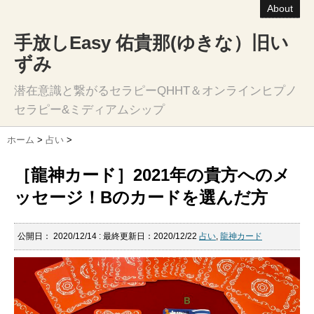
About
手放しEasy 佑貴那(ゆきな）旧い
ずみ
潜在意識と繋がるセラピーQHHT＆オンラインヒプノ
セラピー&ミディアムシップ
ホーム
>
占い
>
［龍神カード］2021年の貴方へのメ
ッセージ！Bのカードを選んだ方
公開日：
2020/12/14
: 最終更新日：2020/12/22
占い
,
龍神カード