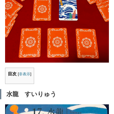
目次
[
非表示
]
水龍 すいりゅう