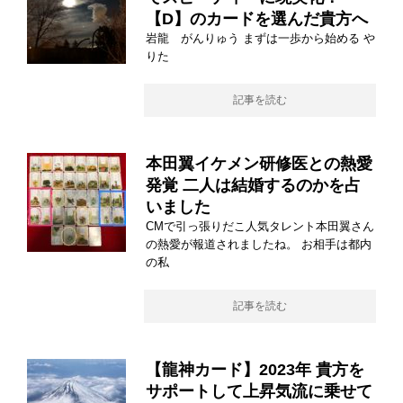
【D】のカードを選んだ貴方へ
岩龍 がんりゅう まずは一歩から始める や
りた
記事を読む
本田翼イケメン研修医との熱愛
発覚 二人は結婚するのかを占
いました
CMで引っ張りだこ人気タレント本田翼さん
の熱愛が報道されましたね。 お相手は都内
の私
記事を読む
【龍神カード】2023年 貴方を
サポートして上昇気流に乗せて