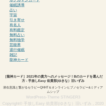
ルノルマンカード
催眠誘導
占い
宇宙
引き寄せ
有名人
有料鑑定
無料占い
無料独学
芸能界
退行催眠
雑記
龍神カード
［龍神カード］2021年の貴方へのメッセージ！Bのカードを選んだ
方 - 手放しEasy 佑貴那(ゆきな）旧いずみ
潜在意識と繋がるセラピーQHHT＆オンラインヒプノセラピー&ミディア
ムシップ
WordPress-Theme STINGER3
Copyright© 手放しEasy 佑貴那(ゆきな）旧いずみ , 2020